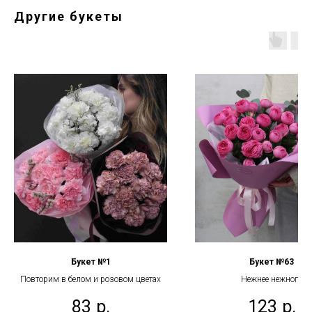
Другие букеты
Букет №1
Букет №63
Повторим в белом и розовом цветах
Нежнее нежного
83
р.
123
р.