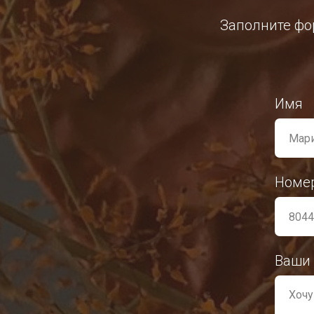
Заполните фор
Имя
Номе
Ваши