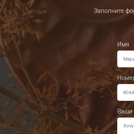
Заполните фор
Имя
Номе
Ваши