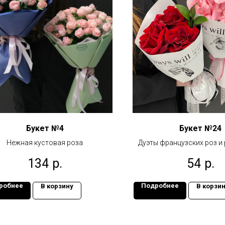
Букет №4
Букет №24
Нежная кустовая роза
Дуэты французских роз и 
чувственном красном и
134
р.
54
р.
розовом цвет
робнее
Подробнее
В корзину
В корзи