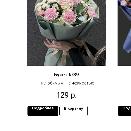
Букет №39
...к любимым — с нежностью
129
р.
Подробнее
Под
В корзину