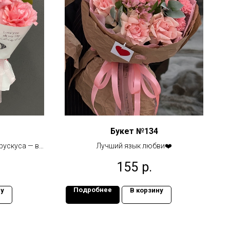
Букет №134
рускуса — в
Лучший язык любви❤️
ли нежном
155
р.
е
Подробнее
ну
В корзину