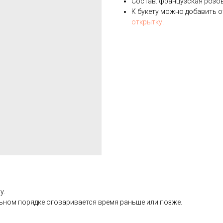
Состав: французская розов
К букету можно добавить о
открытку
.
у.
альном порядке оговаривается время раньше или позже.