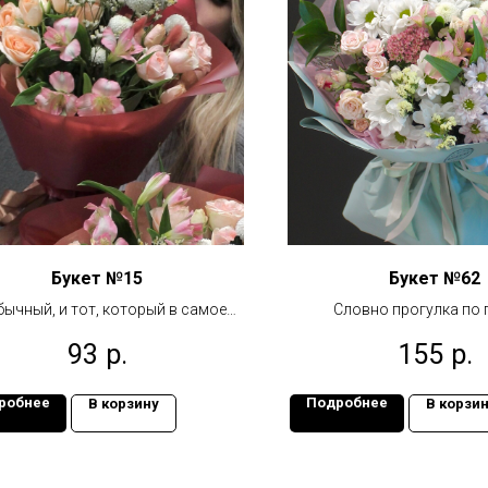
Букет №15
Букет №62
ычный, и тот, который в самое
Словно прогулка по 
сердце
Окунаемся в эту атм
93
р.
155
р.
робнее
Подробнее
В корзину
В корзи