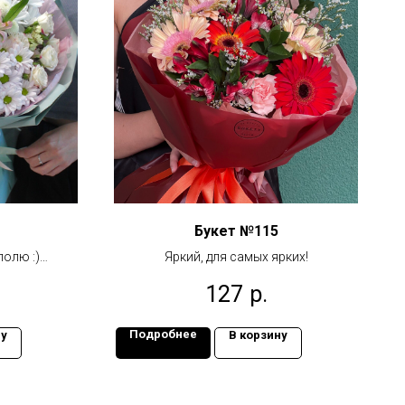
Букет №115
полю :)
Яркий, для самых ярких!
осферу
127
р.
Подробнее
ну
В корзину