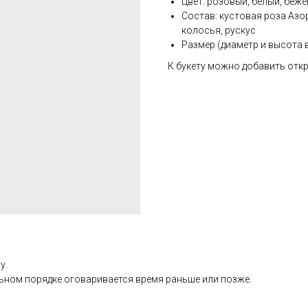
Цвет: розовый, белый, беж
Состав: кустовая роза Азо
колосья, рускус
Размер (диаметр и высота в
К букету можно добавить откр
у.
альном порядке оговаривается время раньше или позже.