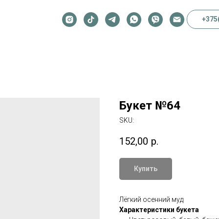
+375
Букет №64
SKU:
152,00
р.
Купить
Лёгкий осенний муд
Характеристики букета