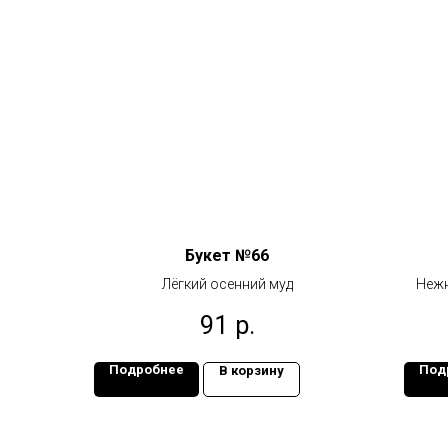
Букет №66
Лёгкий осенний муд
Нежн
91
р.
Подробнее
Под
В корзину