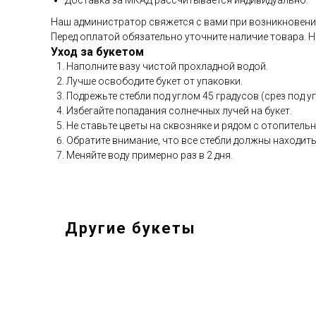
Доставка за МКАД рассчитывается индивидуально.
Наш администратор свяжется с вами при возникновении
Перед оплатой обязательно уточните наличие товара. Н
Уход за букетом
Наполните вазу чистой прохладной водой.
Лучше освободите букет от упаковки.
Подрежьте стебли под углом 45 градусов (срез под у
Избегайте попадания солнечных лучей на букет.
Не ставьте цветы на сквозняке и рядом с отопител
Обратите внимание, что все стебли должны находить
Меняйте воду примерно раз в 2 дня.
Другие букеты