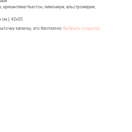
евый
р, хризантема Ньютон, лимониум, альстромерия,
 см.): 42х55
ыточку-записку, это бесплатно.
Выбрать открытку
.