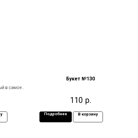
Букет №130
ый в самое
110
р.
Подробнее
ну
В корзину