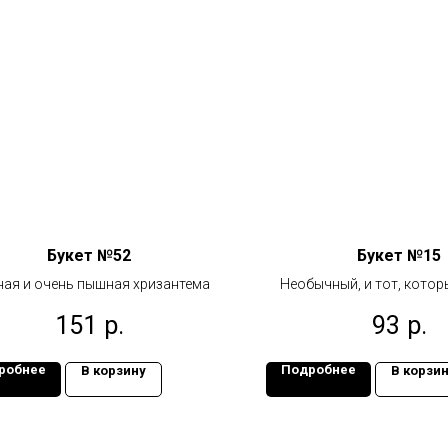
Букет №52
Букет №15
ая и очень пышная хризантема
Необычный, и тот, котор
сердце
151
р.
93
р.
робнее
Подробнее
В корзину
В корзи