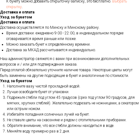
К букету можно добавить открыточку-записку, это бесплатно.
Выбрать
открытку
.
Доставка и оплата
Уход за букетом
Доставка и оплата
Доставка осуществляется по Минску и Минскому району.
Время доставки: ежедневно 9:00 - 22:00, в индивидуальном порядке
оговаривается время раньше или позже.
Можно заказать букет к определённому времени.
Доставка за МКАД рассчитывается индивидуально.
Наш администратор свяжется с вами при возникновении дополнительных
вопросов и / или для подтверждения заказа.
Перед оплатой обязательно уточните наличие товара. Некоторые цветы могут
быть заменены на другие подходящие в букет и аналогичные по стоимости.
Уход за букетом
Наполните вазу чистой прохладной водой.
Лучше освободите букет от упаковки.
Подрежьте стебли под углом 45 градусов (срез под углом 90 градусов, для
мягких, хрупких стеблей). Желательно подрезать не ножницами, а секатором
или острым ножом.
Избегайте попадания солнечных лучей на букет.
Не ставьте цветы на сквозняке и рядом с отопительными приборами.
Обратите внимание, что все стебли должны находиться в воде.
Меняйте воду примерно раз в 2 дня.