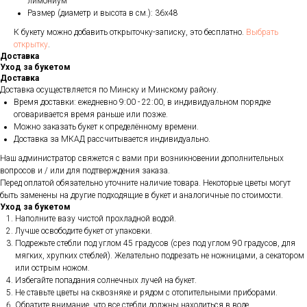
лимониум
Размер (диаметр и высота в см.): 36х48
К букету можно добавить открыточку-записку, это бесплатно.
Выбрать
открытку
.
Доставка
Уход за букетом
Доставка
Доставка осуществляется по Минску и Минскому району.
Время доставки: ежедневно 9:00 - 22:00, в индивидуальном порядке
оговаривается время раньше или позже.
Можно заказать букет к определённому времени.
Доставка за МКАД рассчитывается индивидуально.
Наш администратор свяжется с вами при возникновении дополнительных
вопросов и / или для подтверждения заказа.
Перед оплатой обязательно уточните наличие товара. Некоторые цветы могут
быть заменены на другие подходящие в букет и аналогичные по стоимости.
Уход за букетом
Наполните вазу чистой прохладной водой.
Лучше освободите букет от упаковки.
Подрежьте стебли под углом 45 градусов (срез под углом 90 градусов, для
мягких, хрупких стеблей). Желательно подрезать не ножницами, а секатором
или острым ножом.
Избегайте попадания солнечных лучей на букет.
Не ставьте цветы на сквозняке и рядом с отопительными приборами.
Обратите внимание, что все стебли должны находиться в воде.