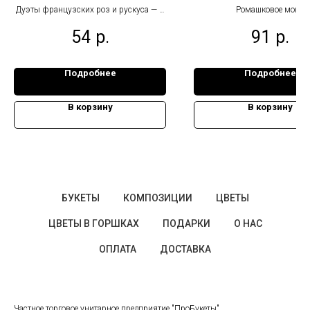
Дуэты французских роз и рускуса — в
Ромашковое моно
чувственном красном или нежном
54
р.
91
р.
розовом цвете
Подробнее
Подробнее
В корзину
В корзину
БУКЕТЫ
КОМПОЗИЦИИ
ЦВЕТЫ
ЦВЕТЫ В ГОРШКАХ
ПОДАРКИ
О НАС
ОПЛАТА
ДОСТАВКА
Частное торговое унитарное предприятие "ПроБукеты"