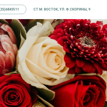
(25)6843511
СТ.М. ВОСТОК, УЛ. Ф.СКОРИНЫ, 9